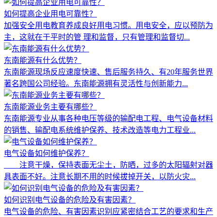
如何提高企业用电可靠性？
加强安全用电教育养成良好用电习惯。用电安全，应以预防为
主，这就在于平时的管 理和监督，只有管理和监督切...
东南能源有什么优势？
东南能源现场反应速度快速、售后服务持久、有20年服务世界
著名跨国公司经验。东南能源拥有灵活性与创新能力...
东南能源业务主要有哪些？
东南能源专业从事各种电压等级的输配电工程、电气设备材料
的销售、输配电系统维护保养、技术改造等电力工程业...
电气设备如何维护保养？
注意干燥，保持表面无尘土，防晒，过多的太阳辐射对器
具表面不好。注意长期不用的时候拔掉开关，以防火灾...
如何识别电气设备的危险及有害因素？
电气设备的危险、有害因素识别应紧密结合工艺的要求和生产